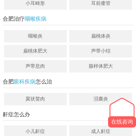
小耳畸形
耳前瘘管
合肥治疗
咽喉疾病
咽喉炎
扁桃体炎
扁桃体肥大
声带小结
声带息肉
腺样体肥大
合肥
眼科疾病
怎么治
翼状胬肉
泪囊炎
鼾症怎么办
在线咨询
小儿鼾症
成人鼾症